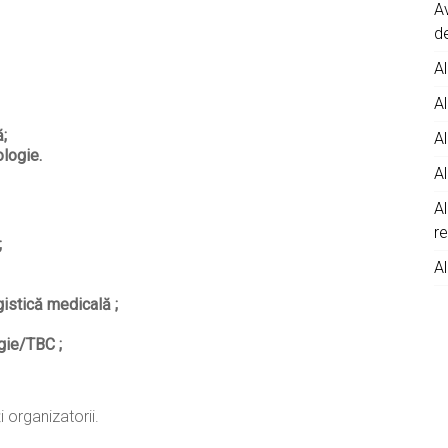
A
d
Al
Al
ă;
Al
logie.
Al
A
r
;
Al
gistică medicală ;
gie/TBC ;
 organizatorii.