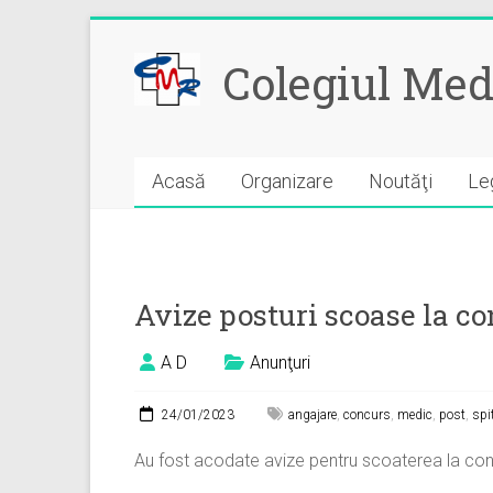
Skip
to
Colegiul Med
content
Acasă
Organizare
Noutăţi
Leg
Avize posturi scoase la c
A D
Anunţuri
24/01/2023
angajare
,
concurs
,
medic
,
post
,
spi
Au fost acodate avize pentru scoaterea la con