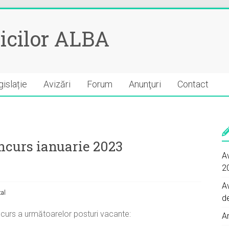
icilor ALBA
islație
Avizări
Forum
Anunţuri
Contact
oncurs ianuarie 2023
Av
2
A
tal
d
curs a următoarelor posturi vacante:
A