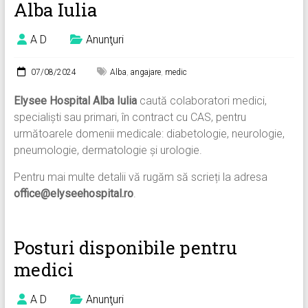
Alba Iulia
A D
Anunţuri
07/08/2024
Alba
,
angajare
,
medic
Elysee Hospital Alba Iulia
caută colaboratori medici,
specialiști sau primari, în contract cu CAS, pentru
următoarele domenii medicale: diabetologie, neurologie,
pneumologie, dermatologie și urologie.
Pentru mai multe detalii vă rugăm să scrieți la adresa
office@elyseehospital.ro
.
Posturi disponibile pentru
medici
A D
Anunţuri