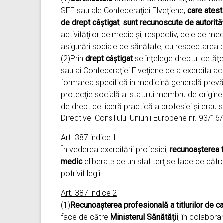
SEE sau ale Confederaţiei Elveţiene,
care ates
de drept câştigat
,
sunt recunoscute de autorit
activităţilor de medic şi, respectiv, cele de med
asigurări sociale de sănătate, cu respectarea p
(2)Prin
drept câştigat
se înţelege dreptul cetăţe
sau ai Confederaţiei Elveţiene de a exercita ac
formarea specifică în medicină generală prevăz
protecţie socială al statului membru de origine
de drept de liberă practică a profesiei şi erau s
Directivei Consiliului Uniunii Europene nr. 93/16
Art. 387 indice 1
În vederea exercitării profesiei,
recunoaşterea ti
medic
eliberate de un stat terţ se face de căt
potrivit legii.
Art. 387 indice 2
(1)
Recunoaşterea profesională a titlurilor de ca
face de către
Ministerul Sănătăţii
, în colabor