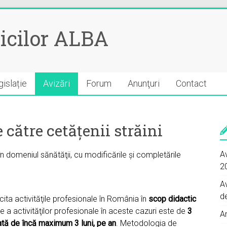
icilor ALBA
islație
Avizări
Forum
Anunţuri
Contact
 către cetățenii străini
Av
n domeniul sănătăţii, cu modificările și completările
2
A
d
rcita activităţile profesionale în România în
scop didactic
 a activităţilor profesionale în aceste cazuri este de
3
A
rată de încă maximum 3 luni, pe an
. Metodologia de