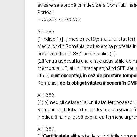
avizare se aprobă prin decizie a Consiliului naţi
Partea I.
– Decizia nr. 9/2014
Art. 383
(1 indice 1) […] medicii cetăţeni ai unui stat terţ 
Medicilor din România, pot exercita profesia î
prevăzute la art. 387 indice 5 alin. (1).
(2)Pentru accesul la una dintre activităţile de m
membru al UE, ai unui stat aparţinând SEE sau ai 
state,
sunt exceptaţi, în caz de prestare tempo
României,
de la obligativitatea înscrierii în CM
Art. 386
(4) b)medicii cetăţeni ai unui stat terţ posesori
România pot dobândi calitatea de persoană fizi
medicală numai după expirarea termenului prevăz
Art. 387
(1)
Certificatele
eliberate de autorităţile compet