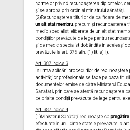
normelor privind recunoaşterea diplomelor, certif
şi se aprobă prin ordin al ministrului sănătăţii.
(2)Recunoaşterea titlurilor de calificare de medi
un alt stat membru
, precum şi recunoaşterea ti
medic specialist, eliberate de un alt stat membr
condiţiilor prevăzute de lege pentru recunoaşte
şi de medic specialist dobândite în aceleaşi con
prevăzute la art. 376 alin. (1) lit. a)-f).
Art. 387 indice 3
În urma aplicării procedurilor de recunoaştere p
activităţilor profesionale se face pe baza titlu
documentelor emise de către Ministerul Educaţiei
Sănătăţii, prin care se atestă recunoaşterea cal
celorlalte condiţii prevăzute de lege pentru ex
Art. 387 indice 4
(1)Ministerul Sănătăţii recunoaşte ca
pregătire 
efectuate în unul dintre statele prevăzute la art.