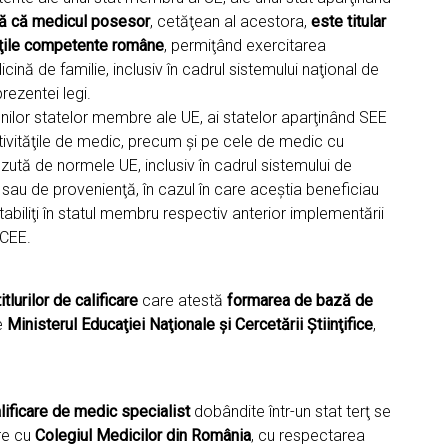
tă că medicul
posesor
, cetăţean al acestora,
este titular
ăţile competente române
, permiţând exercitarea
icină de familie, inclusiv în cadrul sistemului naţional de
rezentei legi.
nilor statelor membre ale UE, ai statelor aparţinând SEE
tivităţile de medic, precum şi pe cele de medic cu
ută de normele UE, inclusiv în cadrul sistemului de
 sau de provenienţă, în cazul în care aceştia beneficiau
tabiliţi în statul membru respectiv anterior implementării
/CEE.
tlurilor de calificare
care atestă
formarea de bază de
re
Ministerul Educaţiei Naţionale şi Cercetării Ştiinţifice
,
lificare de medic specialist
dobândite într-un stat terţ se
are cu
Colegiul Medicilor din România
, cu respectarea