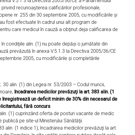
 anexa V.5.1.3 la Directiva 2005/36/CE a Parlamentului
 privind recunoaşterea calificărilor profesionale,
uropene nr. 255 din 30 septembrie 2005, cu modificările şi
e au fost efectuate în cadrul unui alt program de
ntru care medicul în cauză a obţinut deja calificarea de
 în condiţiile alin. (1) nu poate depăşi o jumătate din
auză prevăzută în anexa V.5.1.3 la Directiva 2005/36/CE
 septembrie 2005, cu modificările şi completările
. 30 alin. (1) din Legea nr. 53/2003 – Codul muncii,
erioare,
încadrarea medicilor prevăzuţi la art. 383 alin. (1
are înregistrează un deficit minim de 30% din necesarul de
licitantului, fără concurs
.
a alin. (1) cuprinzând oferta de posturi vacante de medic
publică pe site-ul Ministerului Sănătăţii.
 alin. (1 indice 1), încadrarea medicilor prevăzuţi la art.