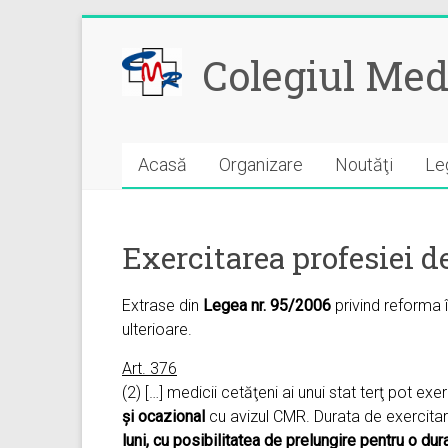
Skip
to
Colegiul Med
content
Acasă
Organizare
Noutăţi
Leg
Exercitarea profesiei de
Extrase din
Legea nr. 95/2006
privind reforma î
ulterioare.
Art. 376
(2) […] medicii cetăţeni ai unui stat terţ pot exe
şi ocazional
cu avizul CMR. Durata de exercitare
luni, cu posibilitatea de prelungire pentru o du