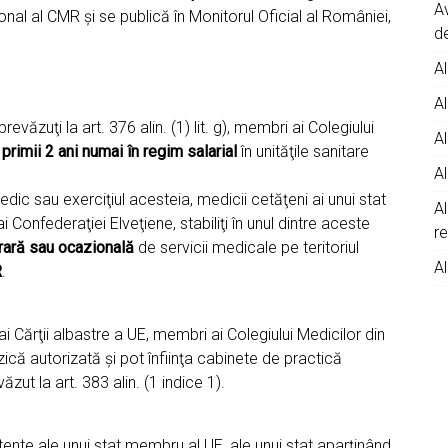
A
onal al CMR şi se publică în Monitorul Oficial al României,
d
Al
Al
prevăzuţi la art. 376 alin. (1) lit. g), membri ai Colegiului
Al
n
primii 2 ani
numai în regim salarial
în unităţile sanitare
Al
edic sau exerciţiul acesteia, medicii cetăţeni ai unui stat
A
Confederaţiei Elveţiene, stabiliţi în unul dintre aceste
r
rară sau ocazională
de servicii medicale pe teritoriul
Al
R
.
 ai Cărţii albastre a UE, membri ai Colegiului Medicilor din
că autorizată şi pot înfiinţa cabinete de practică
ut la art. 383 alin. (1 indice 1).
ente ale unui stat membru al UE, ale unui stat aparţinând