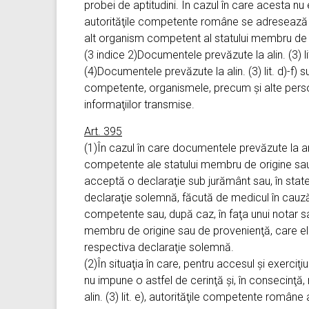
probei de aptitudini. În cazul în care acesta nu
autorităţile competente române se adresează p
alt organism competent al statului membru de or
(3 indice 2)Documentele prevăzute la alin. (3) li
(4)Documentele prevăzute la alin. (3) lit. d)-f) su
competente, organismele, precum şi alte perso
informaţiilor transmise.
Art. 395
(1)În cazul în care documentele prevăzute la art. 
competente ale statului membru de origine sa
acceptă o declaraţie sub jurământ sau, în stat
declaraţie solemnă, făcută de medicul în cauză î
competente sau, după caz, în faţa unui notar sau
membru de origine sau de provenienţă, care eli
respectiva declaraţie solemnă.
(2)În situaţia în care, pentru accesul şi exerci
nu impune o astfel de cerinţă şi, în consecinţă,
alin. (3) lit. e), autorităţile competente române