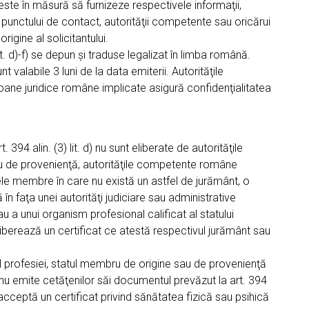
 este în măsură să furnizeze respectivele informaţii,
unctului de contact, autorităţii competente sau oricărui
igine al solicitantului.
t. d)-f) se depun şi traduse legalizat în limba română.
nt valabile 3 luni de la data emiterii. Autorităţile
ane juridice române implicate asigură confidenţialitatea
394 alin. (3) lit. d) nu sunt eliberate de autorităţile
u de provenienţă, autorităţile competente române
ele membre în care nu există un astfel de jurământ, o
n faţa unei autorităţi judiciare sau administrative
 a unui organism profesional calificat al statului
berează un certificat ce atestă respectivul jurământ sau
ţiul profesiei, statul membru de origine sau de provenienţă
 nu emite cetăţenilor săi documentul prevăzut la art. 394
 acceptă un certificat privind sănătatea fizică sau psihică