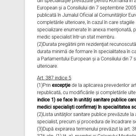
din specialităţile prevăzute pentru România în
European şi a Consiliului din 7 septembrie 2005
publicată în Jurnalul Oficial al Comunităţilor E
completările ulterioare, în cazul în care stagiil
specializare enumerate în anexa menţionată, pe
medic specialist într-un stat membru.
(2)Durata pregătirii prin rezidenţiat recunoscută
durata minimă de formare în specialitatea în c
a Parlamentului European şi a Consiliului din 7
ulterioare.
Art. 387 indice 5
(1)Prin
excepţie
de la aplicarea prevederilor art
republicată, cu modificările şi completările ult
indice 1) se face în unităţi sanitare publice c
medici specialişti confirmaţi în specialitatea so
(2)Lista unităţilor sanitare publice prevăzute l
specialist, precum şi procedura de încadrare se 
(3)După expirarea termenului prevăzut la art. 383