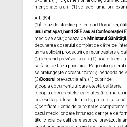
376 alin. (1) lit. g), membri ai Colegiului Medici
menţionate la alin. (1) se face numai prin exa
Art. 394
(1)În caz de stabilire pe teritoriul României,
sol
unui stat aparţinând SEE sau ai Confederaţiei E
medic se soluţionează de
Ministerul
Sănătăţii
depunerea dosarului complet de către cel inte
urma aplicării procedurii de recunoaştere a cali
(2)Termenul prevăzut la alin. (1) poate fi extins
se face pe baza principiilor Regimului general 
se prelungeşte corespunzător şi perioada de vala
(3)
Dosarul
prevăzut la alin. (1) cuprinde:
a)copia documentului care atestă cetăţenia;
b)copia documentelor care atestă formarea în pr
accesul la profesia de medic, precum şi, după c
c)certificatul emis de autorităţile competente 
cazul medicilor care întrunesc cerinţele de fo
titlul oficial de calificare este cel prevăzut la
aprobarea normelor privind recunoaşterea diplom