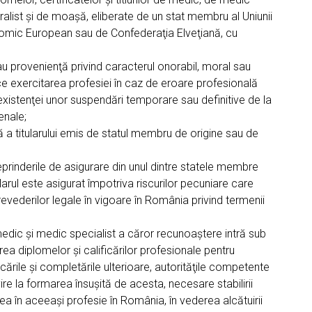
ralist şi de moaşă, eliberate de un stat membru al Uniunii
nomic European sau de Confederaţia Elveţiană, cu
 provenienţă privind caracterul onorabil, moral sau
ce exercitarea profesiei în caz de eroare profesională
existenţei unor suspendări temporare sau definitive de la
enale;
ă a titularului emis de statul membru de origine sau de
treprinderile de asigurare din unul dintre statele membre
ularul este asigurat împotriva riscurilor pecuniare care
evederilor legale în vigoare în România privind termenii
de medic şi medic specialist a căror recunoaştere intră sub
ea diplomelor şi calificărilor profesionale pentru
ările şi completările ulterioare, autorităţile competente
ire la formarea însuşită de acesta, necesare stabilirii
ea în aceeaşi profesie în România, în vederea alcătuirii