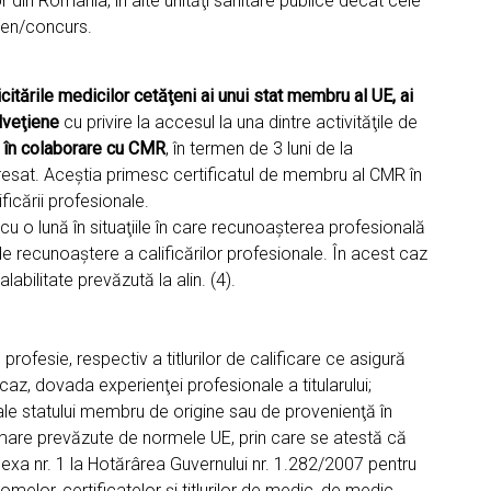
lor din România, în alte unităţi sanitare publice decât cele
men/concurs.
icitările medicilor cetăţeni ai unui stat membru al UE, ai
lveţiene
cu privire la accesul la una dintre activităţile de
,
în colaborare cu CMR
, în termen de 3 luni de la
resat. Aceştia primesc certificatul de membru al CMR în
ficării profesionale.
 cu o lună în situaţiile în care recunoaşterea profesională
de recunoaştere a calificărilor profesionale. În acest caz
bilitate prevăzută la alin. (4).
ofesie, respectiv a titlurilor de calificare ce asigură
az, dovada experienţei profesionale a titularului;
ale statului membru de origine sau de provenienţă în
rmare prevăzute de normele UE, prin care se atestă că
 anexa nr. 1 la Hotărârea Guvernului nr. 1.282/2007 pentru
elor, certificatelor şi titlurilor de medic, de medic