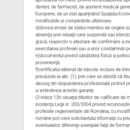
dentist, de farmacist, de asistent medical gene
Europene, de un stat aparţinând Spaţiului Eco
modificările şi completările ulterioare;
d)dovezi emise de statul membru de origine sau
absenţa unei situaţii care suspendă sau interzi
gravă, respectiv o atestare de confirmare a in
exercitarea profesiei sau a unor condamnări p
e)documentul privind sănătatea fizică şi psihic
provenienţă;
f)certificatul eliberat de băncile, inclusiv de în
prevăzute la alin. (1), prin care se atestă că tit
decurg din răspunderea profesională potrivit pr
şi extinderea acestei garanţii.
(3 indice 1)În situaţia titlurilor de calificare 
incidenţa Legii nr. 200/2004 privind recunoaşter
profesiile reglementate din România, cu modific
române pot cere solicitantului informaţii cu priv
eventualelor diferenţe esenţiale faţă de formar