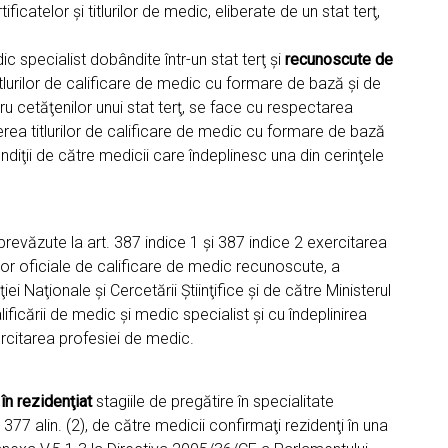
icatelor şi titlurilor de medic, eliberate de un stat terţ,
c specialist dobândite într-un stat terţ şi
recunoscute de
tlurilor de calificare de medic cu formare de bază şi de
u cetăţenilor unui stat terţ, se face cu respectarea
rea titlurilor de calificare de medic cu formare de bază
diţii de către medicii care îndeplinesc una din cerinţele
revăzute la art. 387 indice 1 şi 387 indice 2 exercitarea
rilor oficiale de calificare de medic recunoscute, a
 Naţionale şi Cercetării Ştiinţifice şi de către Ministerul
ificării de medic şi medic specialist şi cu îndeplinirea
ercitarea profesiei de medic.
în rezidenţiat
stagiile de pregătire în specialitate
 377 alin. (2), de către medicii confirmaţi rezidenţi în una