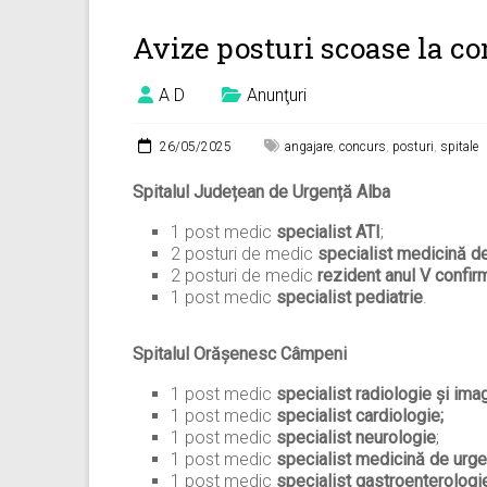
Avize posturi scoase la c
A D
Anunţuri
26/05/2025
angajare
,
concurs
,
posturi
,
spitale
Spitalul Județean de Urgență Alba
1 post medic
specialist ATI
;
2 posturi de medic
specialist medicină de
2 posturi de medic
rezident anul V confir
1 post medic
specialist pediatrie
.
Spitalul Orășenesc Câmpeni
1 post medic
specialist
radiologie și ima
1 post medic
specialist cardiologie;
1 post medic
specialist neurologie
;
1 post medic
specialist medicină de urg
1 post medic
specialist
gastroenterologi