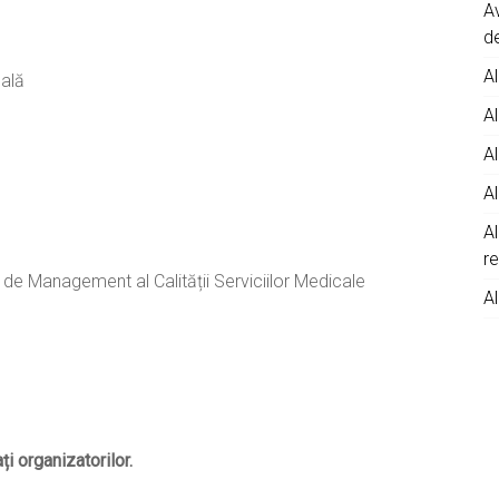
A
d
Al
cală
Al
Al
Al
A
r
i de Management al Calității Serviciilor Medicale
Al
i organizatorilor.