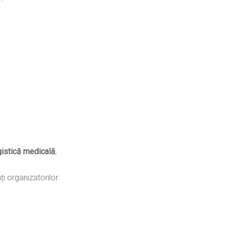
gistică medicală
;
i organizatorilor.