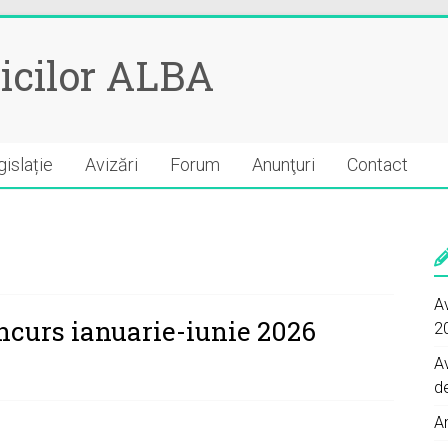
icilor ALBA
islație
Avizări
Forum
Anunţuri
Contact
Av
oncurs ianuarie-iunie 2026
2
A
d
A