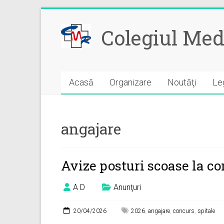
Skip
to
Colegiul Med
content
Acasă
Organizare
Noutăţi
Leg
angajare
Avize posturi scoase la c
A D
Anunţuri
20/04/2026
2026
,
angajare
,
concurs
,
spitale