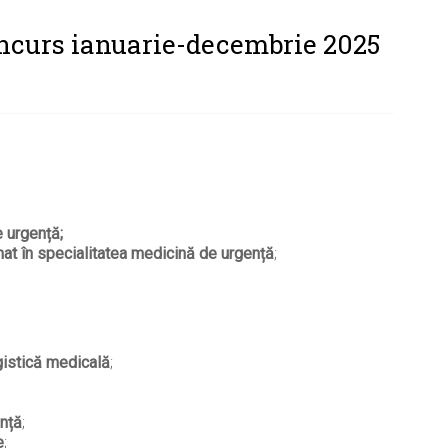
oncurs ianuarie-decembrie 2025
 urgență;
mat în specialitatea medicină de urgență
;
gistică medicală
;
ență
;
e
;