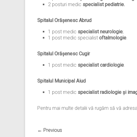
2 posturi medic
specialist pediatrie.
Spitalul Orășenesc Abrud
1 post medic
specialist neurologie
;
1 post medic specialist
oftalmologie
.
Spitalul Orășenesc Cugir
1 post medic
specialist cardiologie
.
Spitalul Municipal Aiud
1 post medic
specialist
radiologie și ima
Pentru mai multe detalii vă rugăm să vă adresaț
← Previous