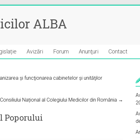
icilor ALBA
islație
Avizări
Forum
Anunţuri
Contact
izarea şi funcţionarea cabinetelor şi unităţilor
Av
 Consiliului Național al Colegiului Medicilor din România →
2
A
l Poporului
d
A