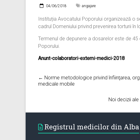
04/06/2018
angajare
Instituția Avocatului Poporului organizează o se
cadrul Domeniului privind prevenirea torturii în l
Termenul de depunere a dosarelor este de 45 de z
Poporului.
Anunt-colaboratori-externi-medici-2018
← Norme metodologice privind înfiinţarea, organ
medicale mobile
Noi decizii ale
Registrul medicilor din Alba