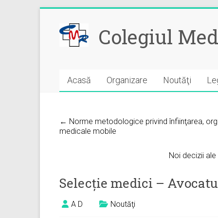
Skip
to
Colegiul Med
content
Acasă
Organizare
Noutăţi
Leg
← Norme metodologice privind înfiinţarea, organ
medicale mobile
Noi decizii ale
Selecție medici – Avocatu
A D
Noutăţi