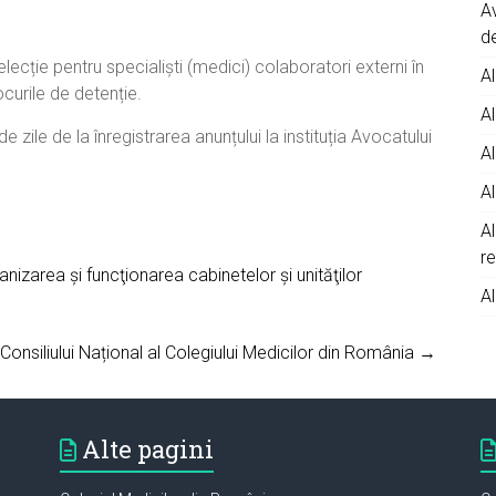
A
d
lecție pentru specialiști (medici) colaboratori externi în
Al
ocurile de detenție.
Al
ile de la înregistrarea anunțului la instituția Avocatului
Al
Al
A
r
izarea şi funcţionarea cabinetelor şi unităţilor
Al
 Consiliului Național al Colegiului Medicilor din România →
Alte pagini