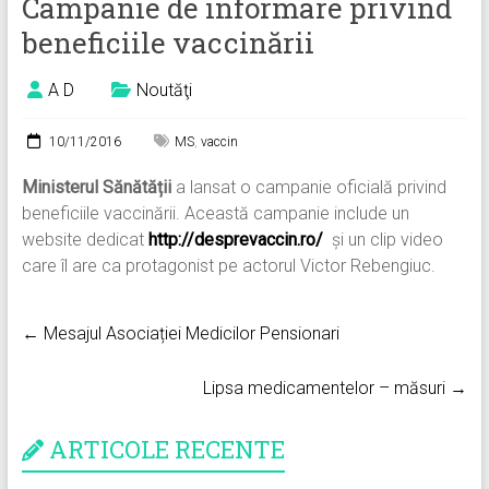
Campanie de informare privind
beneficiile vaccinării
A D
Noutăţi
10/11/2016
MS
,
vaccin
Ministerul Sănătății
a lansat o campanie oficială privind
beneficiile vaccinării. Această campanie include un
website dedicat
http://desprevaccin.ro/
și un clip video
care îl are ca protagonist pe actorul Victor Rebengiuc.
← Mesajul Asociației Medicilor Pensionari
Lipsa medicamentelor – măsuri →
ARTICOLE RECENTE