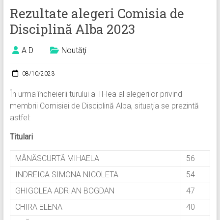
Rezultate alegeri Comisia de
Disciplină Alba 2023
A D
Noutăţi
08/10/2023
În urma încheierii turului al II-lea al alegerilor privind
membrii Comisiei de Disciplină Alba, situația se prezintă
astfel:
Titulari
MÂNĂSCURTĂ MIHAELA
56
INDREICA SIMONA NICOLETA
54
GHIGOLEA ADRIAN BOGDAN
47
CHIRA ELENA
40