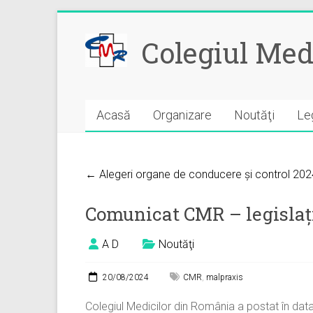
Skip
to
Colegiul Med
content
Acasă
Organizare
Noutăţi
Leg
← Alegeri organe de conducere și control 202
Comunicat CMR – legislaț
A D
Noutăţi
20/08/2024
CMR
,
malpraxis
Colegiul Medicilor din România a postat în dat