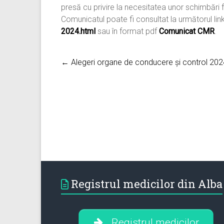
presă cu privire la necesitatea unor schimbări 
Comunicatul poate fi consultat la următorul lin
2024.html
sau în format pdf
Comunicat CMR
.
← Alegeri organe de conducere și control 202
Registrul medicilor din Alba
Registrul medicilor