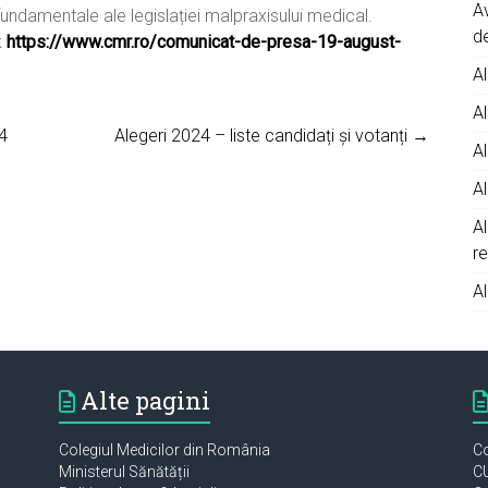
A
fundamentale ale legislației malpraxisului medical.
d
k
https://www.cmr.ro/comunicat-de-presa-19-august-
Al
Al
4
Alegeri 2024 – liste candidați și votanți →
Al
Al
A
r
Al
Alte pagini
Colegiul Medicilor din România
Co
Ministerul Sănătății
CU