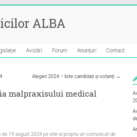
icilor ALBA
islație
Avizări
Forum
Anunţuri
Contact
4
Alegeri 2024 – liste candidați și votanți →
ia malpraxisului medical
Av
2
A
d
A
a de 19 august 2024 pe site-ul propriu un comunicat de