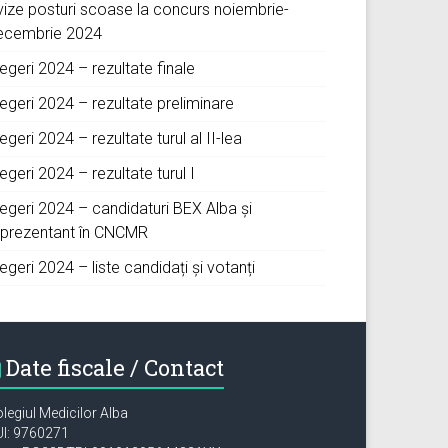
vize posturi scoase la concurs noiembrie-
ecembrie 2024
egeri 2024 – rezultate finale
egeri 2024 – rezultate preliminare
egeri 2024 – rezultate turul al II-lea
egeri 2024 – rezultate turul I
legeri 2024 – candidaturi BEX Alba și
eprezentant în CNCMR
egeri 2024 – liste candidați și votanți
Date fiscale / Contact
legiul Medicilor Alba
I: 9760271